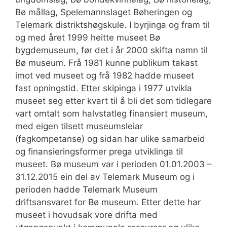
Bø mållag, Spelemannslaget Bøheringen og
Telemark distriktshøgskule. I byrjinga og fram til
og med året 1999 heitte museet Bø
bygdemuseum, før det i år 2000 skifta namn til
Bø museum. Frå 1981 kunne publikum takast
imot ved museet og frå 1982 hadde museet
fast opningstid. Etter skipinga i 1977 utvikla
museet seg etter kvart til å bli det som tidlegare
vart omtalt som halvstatleg finansiert museum,
med eigen tilsett museumsleiar
(fagkompetanse) og sidan har ulike samarbeid
og finansieringsformer prega utviklinga til
museet. Bø museum var i perioden 01.01.2003 –
31.12.2015 ein del av Telemark Museum og i
perioden hadde Telemark Museum
driftsansvaret for Bø museum. Etter dette har
museet i hovudsak vore drifta med