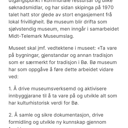
utgangspunkt i kommunale ressursar og ulike
søknadsmidlar, og har sidan skipinga på 1970
talet hatt stor glede av stort engasjement frå
lokal frivilligheit. Bø museum blir drifta som
sjølvstendig museum, men inngår i samarbeidet
Midt-Telemark Museumslag.
Museet skal jmf. vedtektene i museet: «Ta vare
på bygningar, gjenstandar og annan tradisjon
som er særmerkt for tradisjon i Bø. Bø museum
har som oppgåve å føre dette arbeidet vidare
ved:
1. Å drive museumsverksemd og aktivisere
innbyggjarane til å ta vare på og utvikle alt som
har kulturhistorisk verdi for Bø.
2. Å samle og sikre dokumentasjon, drive
formidling og utvikle ny kunnskap gjennom