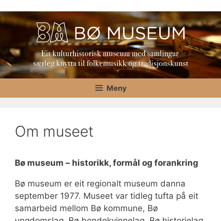
Hopp
til
innhold
Meny
Om museet
Bø museum – historikk, formål og forankring
Bø museum er eit regionalt museum danna
september 1977. Museet var tidleg tufta på eit
samarbeid mellom Bø kommune, Bø
ungdomslag, Bø bondekvinnelag, Bø historielag,