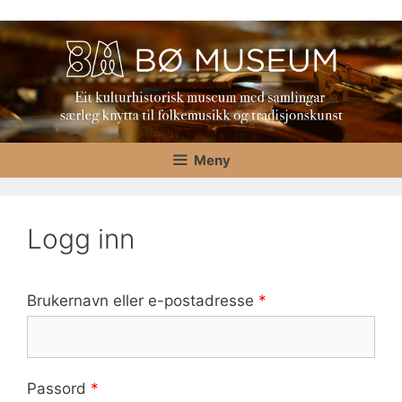
Hopp
til
innhold
Meny
Logg inn
Brukernavn eller e-postadresse
*
Passord
*