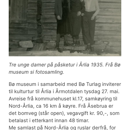
Tre unge damer på påsketur i Årlia 1935. Frå Bø
museum si fotosamling.
Bø museum i samarbeid med Bø Turlag inviterer
til kulturtur til Årlia i Årmotdalen tysdag 27. mai.
Avreise frå kommunehuset kl.17, samkøyring til
Nord-Årlia, ca 16 km å køyre. Frå Åsebrua er
det bomveg (står open), vegavgift kr. 90,-, som
betalast i etterkant innan 48 timar.
Me samlast på Nord-Årlia og ruslar derfrå, for