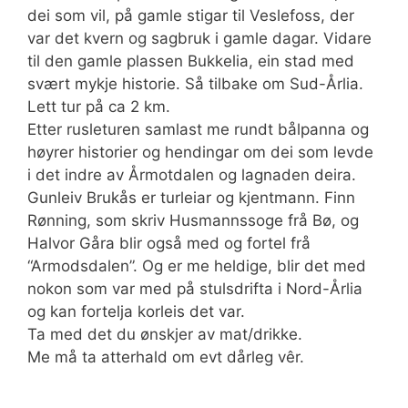
dei som vil, på gamle stigar til Veslefoss, der
var det kvern og sagbruk i gamle dagar. Vidare
til den gamle plassen Bukkelia, ein stad med
svært mykje historie. Så tilbake om Sud-Årlia.
Lett tur på ca 2 km.
Etter rusleturen samlast me rundt bålpanna og
høyrer historier og hendingar om dei som levde
i det indre av Årmotdalen og lagnaden deira.
Gunleiv Brukås er turleiar og kjentmann. Finn
Rønning, som skriv Husmannssoge frå Bø, og
Halvor Gåra blir også med og fortel frå
“Armodsdalen”. Og er me heldige, blir det med
nokon som var med på stulsdrifta i Nord-Årlia
og kan fortelja korleis det var.
Ta med det du ønskjer av mat/drikke.
Me må ta atterhald om evt dårleg vêr.