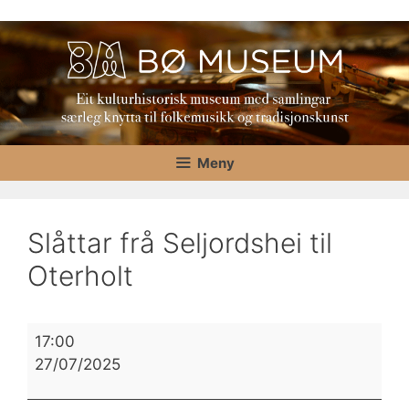
Hopp
til
innhold
Meny
Slåttar frå Seljordshei til
Oterholt
Slåttar
17:00
frå
27/07/2025
Seljordshei
til