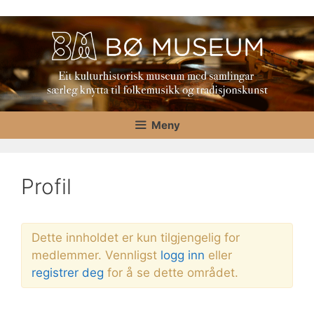
Hopp
til
innhold
Meny
Profil
Dette innholdet er kun tilgjengelig for
medlemmer. Vennligst
logg inn
eller
registrer deg
for å se dette området.